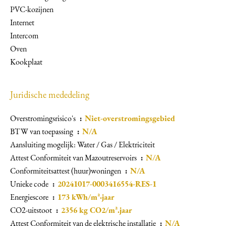
PVC-kozijnen
Internet
Intercom
Oven
Kookplaat
Juridische mededeling
Overstromingsrisico's
Niet-overstromingsgebied
BTW van toepassing
N/A
Aansluiting mogelijk: Water / Gas / Elektriciteit
Attest Conformiteit van Mazoutreservoirs
N/A
Conformiteitsattest (huur)woningen
N/A
Unieke code
20241017-0003416554-RES-1
Energiescore
173 kWh/m²·jaar
CO2-uitstoot
2356 kg CO2/m².jaar
Attest Conformiteit van de elektrische installatie
N/A