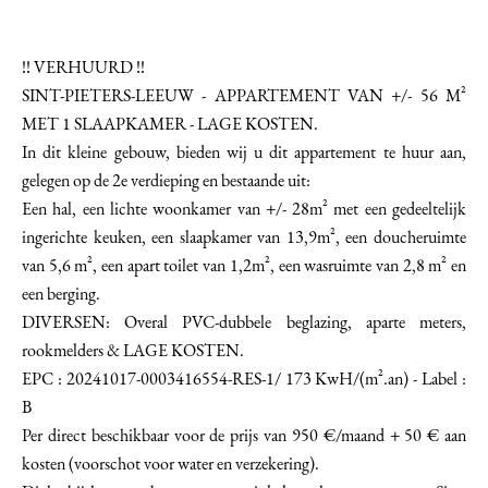
!! VERHUURD !!
SINT-PIETERS-LEEUW - APPARTEMENT VAN +/- 56 M²
MET 1 SLAAPKAMER - LAGE KOSTEN.
In dit kleine gebouw, bieden wij u dit appartement te huur aan,
gelegen op de 2e verdieping en bestaande uit:
Een hal, een lichte woonkamer van +/- 28m² met een gedeeltelijk
ingerichte keuken, een slaapkamer van 13,9m², een doucheruimte
van 5,6 m², een apart toilet van 1,2m², een wasruimte van 2,8 m² en
een berging.
DIVERSEN: Overal PVC-dubbele beglazing, aparte meters,
rookmelders & LAGE KOSTEN.
EPC : 20241017-0003416554-RES-1/ 173 KwH/(m².an) - Label :
B
Per direct beschikbaar voor de prijs van 950 €/maand + 50 € aan
kosten (voorschot voor water en verzekering).