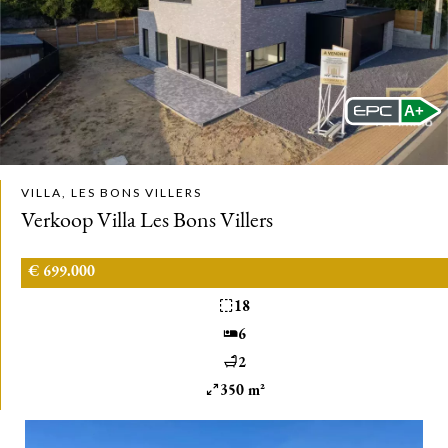
A+
VILLA, LES BONS VILLERS
Verkoop Villa Les Bons Villers
€ 699.000
18
6
2
350 m²