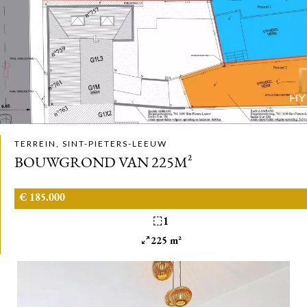
TERREIN, SINT-PIETERS-LEEUW
BOUWGROND VAN 225M²
€ 185.000
1
225 m²