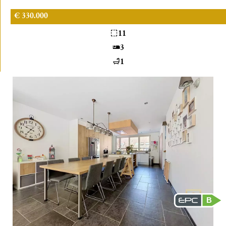
€ 330.000
11
3
1
B