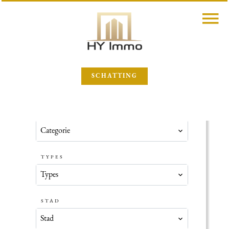
SCHATTING
CATEGORIE
Categorie
TYPES
Types
STAD
Stad