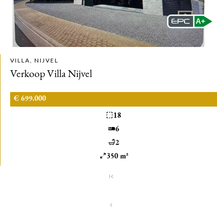
A+
VILLA, NIJVEL
Verkoop Villa Nijvel
€ 699.000
18
6
2
350 m²