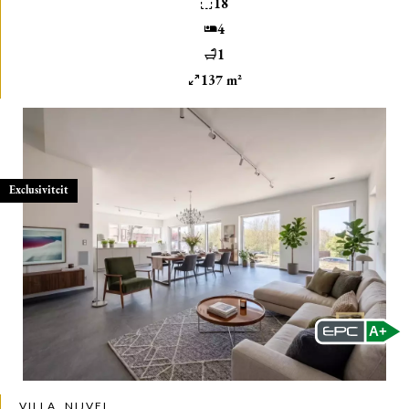
18
4
1
137 m²
Exclusiviteit
A+
VILLA, NIJVEL