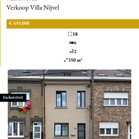
Verkoop Villa Nijvel
€ 699.000
18
6
2
350 m²
Exclusiviteit