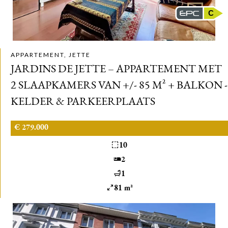
C
APPARTEMENT, JETTE
JARDINS DE JETTE – APPARTEMENT MET
2 SLAAPKAMERS VAN +/- 85 M² + BALKON -
KELDER & PARKEERPLAATS
€ 279.000
10
2
1
81 m²