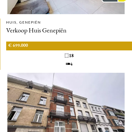
HUIS, GENEPIËN
Verkoop Huis Genepiën
€ 699.000
18
4