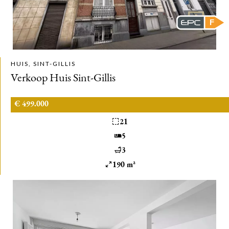
F
HUIS, SINT-GILLIS
Verkoop Huis Sint-Gillis
€ 499.000
21
5
3
190 m²