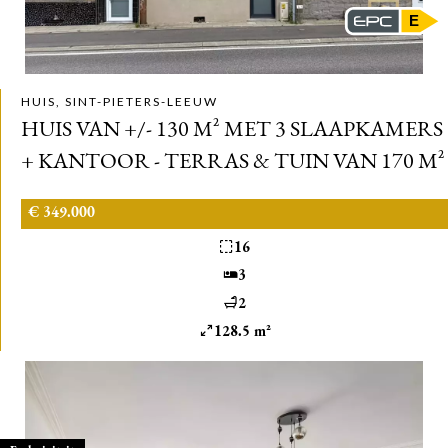
E
HUIS, SINT-PIETERS-LEEUW
HUIS VAN +/- 130 M² MET 3 SLAAPKAMERS
+ KANTOOR - TERRAS & TUIN VAN 170 M²
€ 349.000
16
3
2
128.5 m²