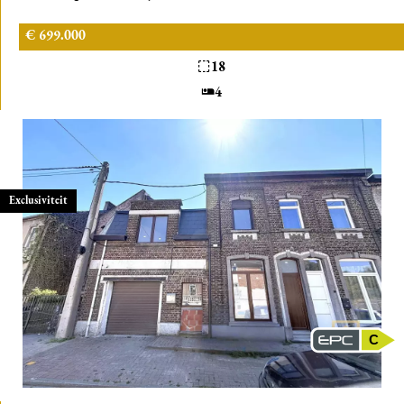
€ 699.000
18
4
Exclusiviteit
C