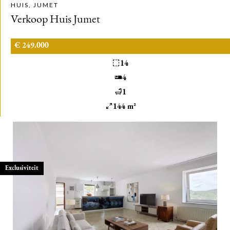
HUIS, JUMET
Verkoop Huis Jumet
€ 249.000
14
4
1
144 m²
Exclusiviteit