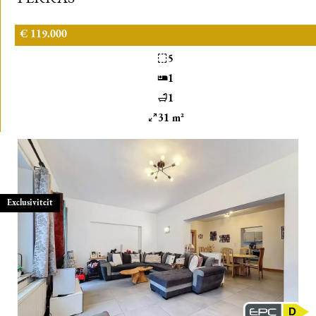
€ 119.000
5
1
1
31 m²
Exclusiviteit
D