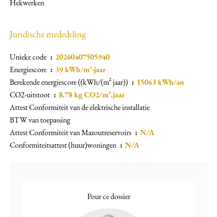
Hekwerken
Juridische mededeling
Unieke code
20260407505940
Energiescore
39 kWh/m²·jaar
Berekende energiescore ((kWh/(m² jaar))
15063 kWh/an
CO2-uitstoot
8.78 kg CO2/m².jaar
Attest Conformiteit van de elektrische installatie
BTW van toepassing
Attest Conformiteit van Mazoutreservoirs
N/A
Conformiteitsattest (huur)woningen
N/A
Pour ce dossier