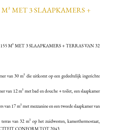
5 M² MET 3 SLAAPKAMERS +
- 155 M² MET 3 SLAAPKAMERS + TERRAS VAN 32
er van 30 m² die uitkomt op een gedeeltelijk ingerichte
mer van 12 m² met bad en douche + toilet, een slaapkamer
ers van 17 m² met mezzanine en een tweede slaapkamer van
erras van 32 m² op het zuidwesten, kamerthermostaat,
EKTRICITEIT CONFORM TOT 2043