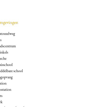
mgevingen
tosnelweg
s
adscentrum
nkels
eche
sisschool
ddelbare school
gopvang
ation
sstation
ts
rk