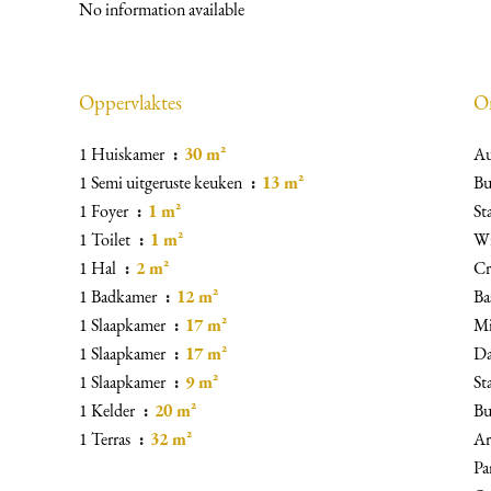
No information available
Oppervlaktes
O
1 Huiskamer
30 m²
Au
1 Semi uitgeruste keuken
13 m²
Bu
1 Foyer
1 m²
St
1 Toilet
1 m²
Wi
1 Hal
2 m²
Cr
1 Badkamer
12 m²
Ba
1 Slaapkamer
17 m²
Mi
1 Slaapkamer
17 m²
Da
1 Slaapkamer
9 m²
St
1 Kelder
20 m²
Bu
1 Terras
32 m²
Ar
Pa