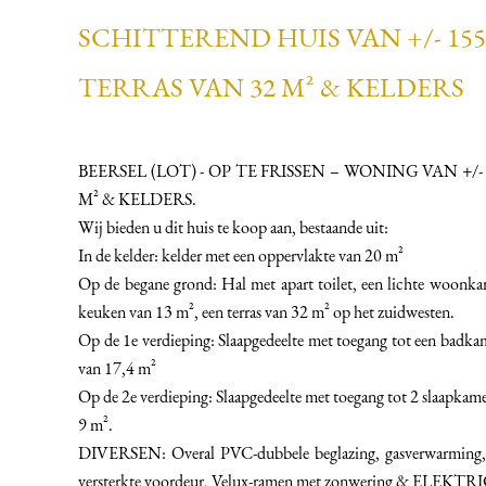
SCHITTEREND HUIS VAN +/- 15
TERRAS VAN 32 M² & KELDERS
BEERSEL (LOT) - OP TE FRISSEN – WONING VAN +/
M² & KELDERS.
Wij bieden u dit huis te koop aan, bestaande uit:
In de kelder: kelder met een oppervlakte van 20 m²
Op de begane grond: Hal met apart toilet, een lichte woonkam
keuken van 13 m², een terras van 32 m² op het zuidwesten.
Op de 1e verdieping: Slaapgedeelte met toegang tot een badka
van 17,4 m²
Op de 2e verdieping: Slaapgedeelte met toegang tot 2 slaapkam
9 m².
DIVERSEN: Overal PVC-dubbele beglazing, gasverwarming, t
versterkte voordeur, Velux-ramen met zonwering & EL