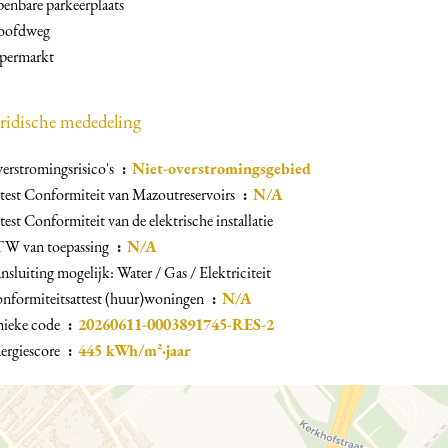
enbare parkeerplaats
oofdweg
permarkt
ridische mededeling
erstromingsrisico's
Niet-overstromingsgebied
test Conformiteit van Mazoutreservoirs
N/A
test Conformiteit van de elektrische installatie
W van toepassing
N/A
nsluiting mogelijk: Water / Gas / Elektriciteit
nformiteitsattest (huur)woningen
N/A
ieke code
20260611-0003891745-RES-2
ergiescore
445 kWh/m²·jaar