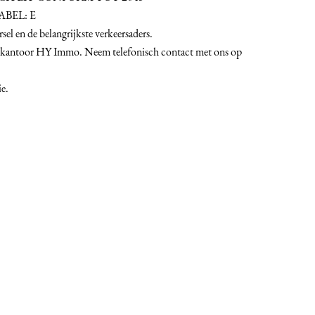
LABEL: E
el en de belangrijkste verkeersaders.
oor HY Immo. Neem telefonisch contact met ons op
ie.