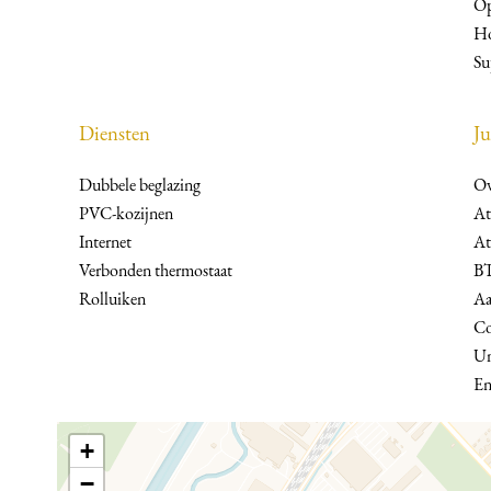
Op
H
Su
Diensten
Ju
Dubbele beglazing
Ov
PVC-kozijnen
At
Internet
At
Verbonden thermostaat
BT
Rolluiken
Aa
Co
Un
En
+
−