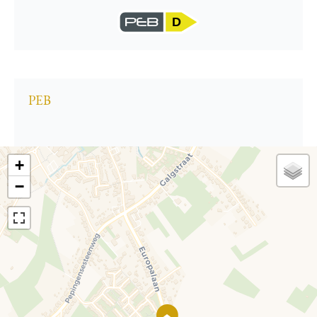
D
PEB
+
−