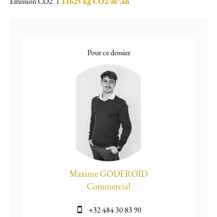
Émission CO2
11625 kg CO2/m².an
Pour ce dossier
Maxime GODFROID
Commercial
+32 484 30 83 90