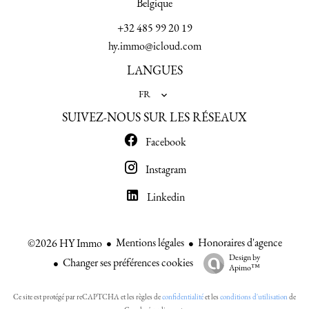
Belgique
+32 485 99 20 19
hy.immo@icloud.com
LANGUES
FR
SUIVEZ-NOUS SUR LES RÉSEAUX
Facebook
Instagram
Linkedin
Mentions légales
Honoraires d'agence
©2026 HY Immo
Design by
Changer ses préférences cookies
Apimo™
Ce site est protégé par reCAPTCHA et les règles de
confidentialité
et les
conditions d'utilisation
de