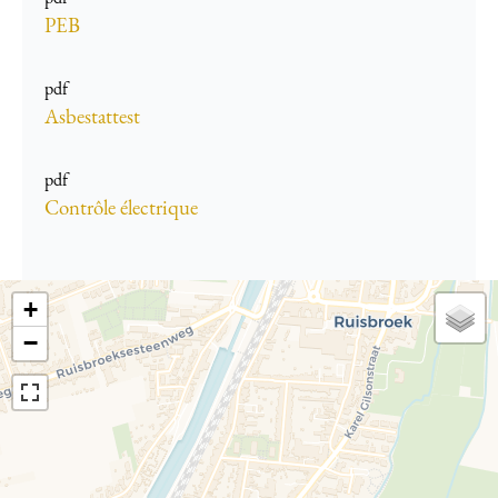
PEB
pdf
Asbestattest
pdf
Contrôle électrique
+
−