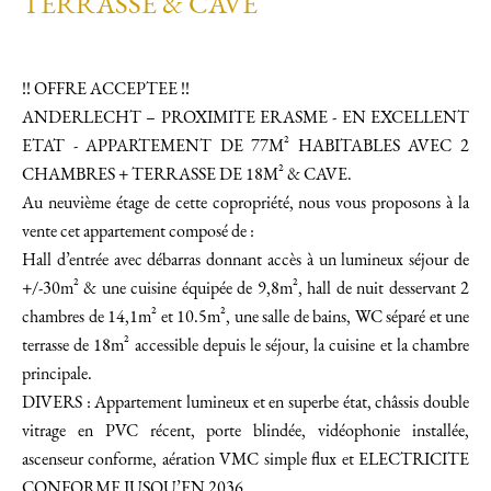
TERRASSE & CAVE
!! OFFRE ACCEPTEE !!
ANDERLECHT – PROXIMITE ERASME - EN EXCELLENT
ETAT - APPARTEMENT DE 77M² HABITABLES AVEC 2
CHAMBRES + TERRASSE DE 18M² & CAVE.
Au neuvième étage de cette copropriété, nous vous proposons à la
vente cet appartement composé de :
Hall d’entrée avec débarras donnant accès à un lumineux séjour de
+/-30m² & une cuisine équipée de 9,8m², hall de nuit desservant 2
chambres de 14,1m² et 10.5m², une salle de bains, WC séparé et une
terrasse de 18m² accessible depuis le séjour, la cuisine et la chambre
principale.
DIVERS : Appartement lumineux et en superbe état, châssis double
vitrage en PVC récent, porte blindée, vidéophonie installée,
ascenseur conforme, aération VMC simple flux et ELECTRICITE
CONFORME JUSQU’EN 2036.