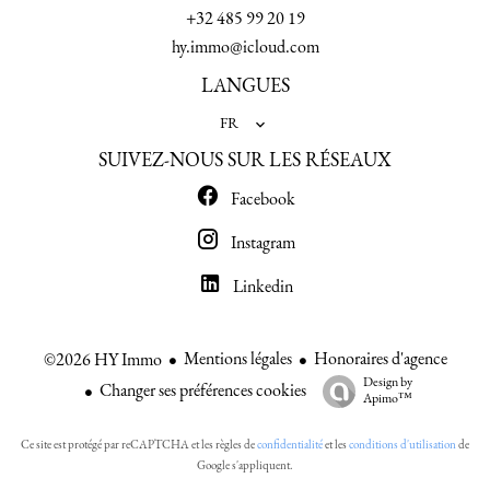
+32 485 99 20 19
hy.immo@icloud.com
LANGUES
FR
SUIVEZ-NOUS SUR LES RÉSEAUX
Facebook
Instagram
Linkedin
Mentions légales
Honoraires d'agence
©2026 HY Immo
Design by
Changer ses préférences cookies
Apimo™
Ce site est protégé par reCAPTCHA et les règles de
confidentialité
et les
conditions d'utilisation
de
Google s'appliquent.