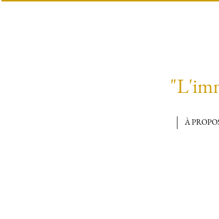
"L'imm
À PROPO