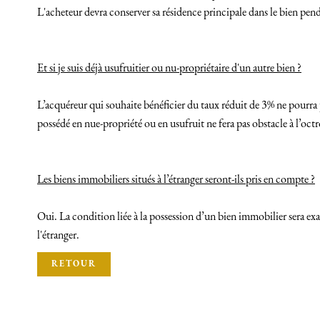
L'acheteur devra conserver sa résidence principale dans le bien pend
Et si je suis déjà usufruitier ou nu-propriétaire d'un autre bien ?
L’acquéreur qui souhaite bénéficier du taux réduit de 3% ne pourra p
possédé en nue-propriété ou en usufruit ne fera pas obstacle à l’octr
Les biens immobiliers situés à l’étranger seront-ils pris en compte ?
Oui. La condition liée à la possession d’un bien immobilier sera exam
l'étranger.
RETOUR