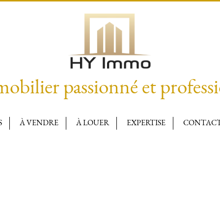
obilier passionné et profess
S
À VENDRE
À LOUER
EXPERTISE
CONTACT