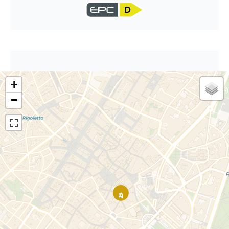
D
+
−