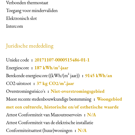
Verbonden thermostaat
Toegang voor mindervaliden
Elektronisch slot
Intercom
Juridische mededeling
Unieke code
20171107-0000515486-01-1
Energiescore
187 kWh/m²·jaar
Berekende energiescore ((kWh/(m² jaar))
9145 kWh/an
CO2-uitstoot
37 kg CO2/m².jaar
Overstromingsrisico's
Niet-overstromingsgebied
Meest recente stedenbouwkundige bestemming
Woongebied
met een culturele, historische en/of esthetische waarde
Attest Conformiteit van Mazoutreservoirs
N/A
Attest Conformiteit van de elektrische installatie
Conformiteitsattest (huur)woningen
N/A